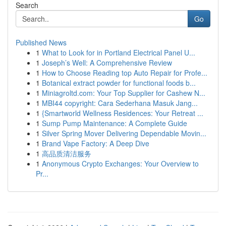
Search
Go
Published News
1
What to Look for in Portland Electrical Panel U...
1
Joseph’s Well: A Comprehensive Review
1
How to Choose Reading top Auto Repair for Profe...
1
Botanical extract powder for functional foods b...
1
Miniagroltd.com: Your Top Supplier for Cashew N...
1
MBI44 copyright: Cara Sederhana Masuk Jang...
1
{Smartworld Wellness Residences: Your Retreat ...
1
Sump Pump Maintenance: A Complete Guide
1
Silver Spring Mover Delivering Dependable Movin...
1
Brand Vape Factory: A Deep Dive
1
高品质清洁服务
1
Anonymous Crypto Exchanges: Your Overview to
Pr...