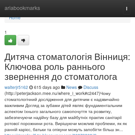
Home
ariabookmarks
Togg
navi
Home
1
Дитяча стоматологія Вінниця:
Ключова роль раннього
звернення до стоматолога
walterjr5162
615 days ago
News
Discuss
(http://peterjackson.mee.nu/where_i_work#c2447)Чому
стоматологічний дослідження для дитячим є надзвичайно
важливим Догляд за зубами дітей являє фундаментальним
аспектом їхнього загального самопочуття та розвитку,
забезпечуючи надійну базу для майбутніх практик санітарії
ротової порожнини рота. Вирішуючи можливі проблеми, як як
ранній карієс, батьки та опікуни можуть запобігти більш зн...