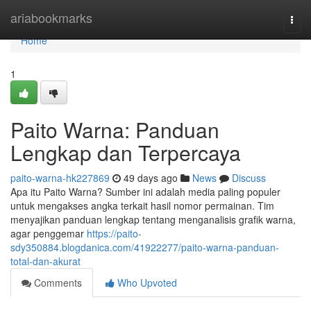
Home
ariabookmarks
Togg
navi
Home
1
Paito Warna: Panduan
Lengkap dan Terpercaya
paito-warna-hk227869
49 days ago
News
Discuss
Apa itu Paito Warna? Sumber ini adalah media paling populer
untuk mengakses angka terkait hasil nomor permainan. Tim
menyajikan panduan lengkap tentang menganalisis grafik warna,
agar penggemar
https://paito-
sdy350884.blogdanica.com/41922277/paito-warna-panduan-
total-dan-akurat
Comments
Who Upvoted