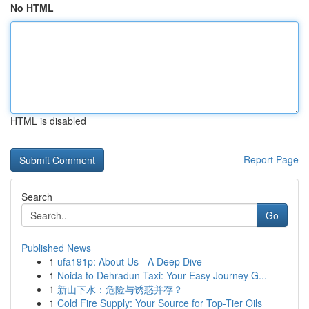
No HTML
HTML is disabled
Report Page
Search
Go
Published News
1
ufa191p: About Us - A Deep Dive
1
Noida to Dehradun Taxi: Your Easy Journey G...
1
新山下水：危险与诱惑并存？
1
Cold Fire Supply: Your Source for Top-Tier Oils