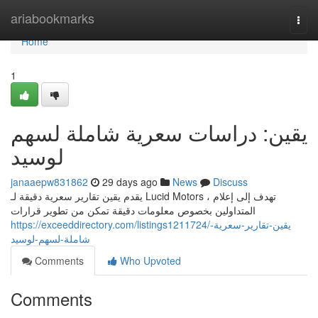
Home
ariabookmarks
Togg
navi
Home
1
يقين: دراسات سعرية شاملة لسهم
لوسيد
janaaepw831862
29 days ago
News
Discuss
يقدم يقين تقارير سعرية دقيقة لـ Lucid Motors ، تهدف إلى إعلام
المتداولين بخصوص معلومات دقيقة تمكن من تطوير قرارات
https://exceeddirectory.com/listings1211724/يقين-تقارير-سعرية-
شاملة-لسهم-لوسيد
Comments
Who Upvoted
Comments