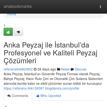
Home
ariabookmarks
Togg
navi
Home
1
Anka Peyzaj ile İstanbul’da
Profesyonel ve Kaliteli Peyzaj
Çözümleri
referanslink963852
28 days ago
News
Discuss
Anka Peyzaj, İstanbul'un Güvenilir Peyzaj Firması olarak Peyzaj,
Bahçe Peyzaj, Hazır Rulo Çim ve Otomatik Çim Sulama Sistemleri
alanında kentte kalıcı ve etkili çözümler sunan köklü bir kuruluştur
https://referans-link139387.blogdanica.com/profile
Comments
Who Upvoted