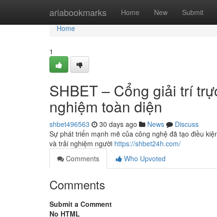
Home
ariabookmarks
Home
New
Submit
Home
1
SHBET – Cổng giải trí trực
nghiệm toàn diện
shbet496563
30 days ago
News
Discuss
Sự phát triển mạnh mẽ của công nghệ đã tạo điều kiện 
và trải nghiệm người
https://shbet24h.com/
Comments
Who Upvoted
Comments
Submit a Comment
No HTML