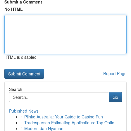
Submit a Comment
No HTML
HTML is disabled
Report Page
Search
Go
Published News
1
Plinko Australia: Your Guide to Casino Fun
1
Tradesperson Estimating Applications: Top Optio...
1
Modern dan Nyaman