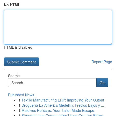
No HTML
HTML is disabled
Report Page
Search
Go
Published News
1
Textile Manufacturing ERP: Improving Your Output
1
Droguería La América Medellín: Precios Bajos y ...
1
Maldives Holidays: Your Tailor-Made Escape
1
Strengthening Communities Using Creative Philan...