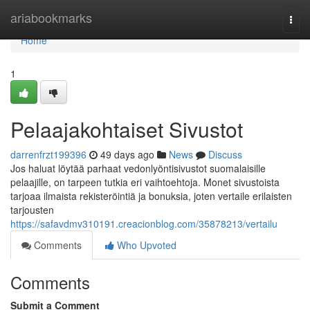
Home
ariabookmarks
Togg
navi
Home
1
Pelaajakohtaiset Sivustot
darrenfrzt199396
49 days ago
News
Discuss
Jos haluat löytää parhaat vedonlyöntisivustot suomalaisille
pelaajille, on tarpeen tutkia eri vaihtoehtoja. Monet sivustoista
tarjoaa ilmaista rekisteröintiä ja bonuksia, joten vertaile erilaisten
tarjousten
https://safavdmv310191.creacionblog.com/35878213/vertailu
Comments
Who Upvoted
Comments
Submit a Comment