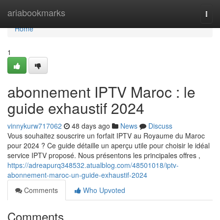
Home
ariabookmarks
Togg
navi
Home
1
abonnement IPTV Maroc : le
guide exhaustif 2024
vinnykurw717062
48 days ago
News
Discuss
Vous souhaitez souscrire un forfait IPTV au Royaume du Maroc
pour 2024 ? Ce guide détaille un aperçu utile pour choisir le idéal
service IPTV proposé. Nous présentons les principales offres ,
https://adreapurq348532.atualblog.com/48501018/iptv-
abonnement-maroc-un-guide-exhaustif-2024
Comments
Who Upvoted
Comments