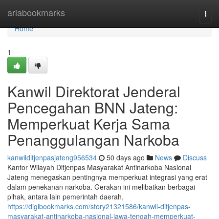
Home
ariabookmarks
Togg
navi
Home
1
Kanwil Direktorat Jenderal
Pencegahan BNN Jateng:
Memperkuat Kerja Sama
Penanggulangan Narkoba
kanwilditjenpasjateng956534
50 days ago
News
Discuss
Kantor Wilayah Ditjenpas Masyarakat Antinarkoba Nasional
Jateng menegaskan pentingnya memperkuat integrasi yang erat
dalam penekanan narkoba. Gerakan ini melibatkan berbagai
pihak, antara lain pemerintah daerah,
https://digibookmarks.com/story21321586/kanwil-ditjenpas-
masyarakat-antinarkoba-nasional-jawa-tengah-memperkuat-