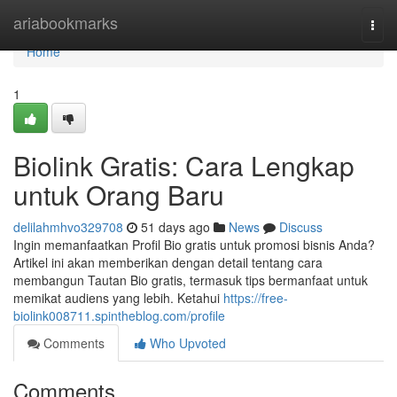
Home
ariabookmarks
Togg
navi
Home
1
Biolink Gratis: Cara Lengkap
untuk Orang Baru
delilahmhvo329708
51 days ago
News
Discuss
Ingin memanfaatkan Profil Bio gratis untuk promosi bisnis Anda?
Artikel ini akan memberikan dengan detail tentang cara
membangun Tautan Bio gratis, termasuk tips bermanfaat untuk
memikat audiens yang lebih. Ketahui
https://free-
biolink008711.spintheblog.com/profile
Comments
Who Upvoted
Comments