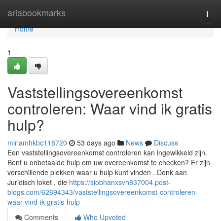
Home
ariabookmarks
Togg
navi
Home
1
Vaststellingsovereenkomst
controleren: Waar vind ik gratis
hulp?
miriamhkbc118720
53 days ago
News
Discuss
Een vaststellingsovereenkomst controleren kan ingewikkeld zijn.
Bent u onbetaalde hulp om uw overeenkomst te checken? Er zijn
verschillende plekken waar u hulp kunt vinden . Denk aan
Juridisch loket , die
https://siobhanxsvh837004.post-
blogs.com/62694343/vaststellingsovereenkomst-controleren-
waar-vind-ik-gratis-hulp
Comments
Who Upvoted