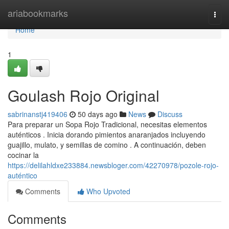
Home
ariabookmarks
Togg
navi
Home
1
Goulash Rojo Original
sabrinanstj419406
50 days ago
News
Discuss
Para preparar un Sopa Rojo Tradicional, necesitas elementos
auténticos . Inicia dorando pimientos anaranjados incluyendo
guajillo, mulato, y semillas de comino . A continuación, deben
cocinar la
https://delilahldxe233884.newsbloger.com/42270978/pozole-rojo-
auténtico
Comments
Who Upvoted
Comments