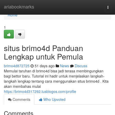
Home
ariabookmarks
Togg
navi
Home
1
situs brimo4d Panduan
Lengkap untuk Pemula
brimo4d872725
51 days ago
News
Discuss
Memulai taruhan di brimo4d bisa jadi terasa membingungkan
bagi bettor baru. Tutorial ini hadir untuk menjelaskan langkah-
langkah lengkap tentang cara menggunakan situs brimo4d . Kita
akan membahas mulai
https://brimo4d317292.tusblogos.com/profile
Comments
Who Upvoted
Comments