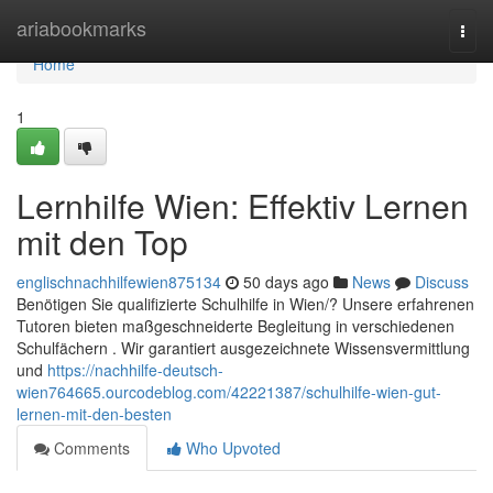
Home
ariabookmarks
Togg
navi
Home
1
Lernhilfe Wien: Effektiv Lernen
mit den Top
englischnachhilfewien875134
50 days ago
News
Discuss
Benötigen Sie qualifizierte Schulhilfe in Wien/? Unsere erfahrenen
Tutoren bieten maßgeschneiderte Begleitung in verschiedenen
Schulfächern . Wir garantiert ausgezeichnete Wissensvermittlung
und
https://nachhilfe-deutsch-
wien764665.ourcodeblog.com/42221387/schulhilfe-wien-gut-
lernen-mit-den-besten
Comments
Who Upvoted