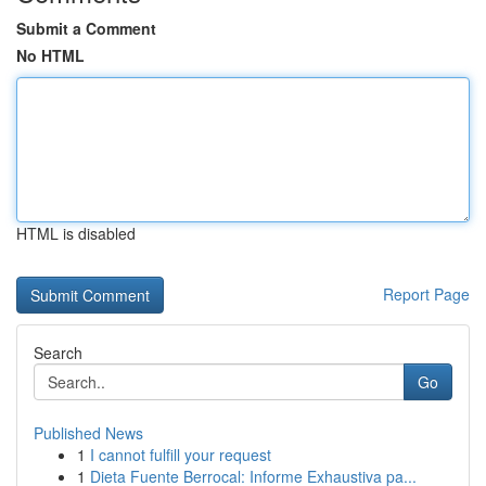
Submit a Comment
No HTML
HTML is disabled
Report Page
Search
Go
Published News
1
I cannot fulfill your request
1
Dieta Fuente Berrocal: Informe Exhaustiva pa...