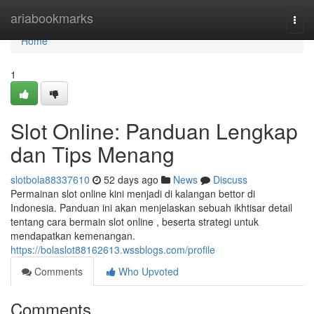
Home
ariabookmarks
Togg
navi
Home
1
Slot Online: Panduan Lengkap
dan Tips Menang
slotbola88337610
52 days ago
News
Discuss
Permainan slot online kini menjadi di kalangan bettor di
Indonesia. Panduan ini akan menjelaskan sebuah ikhtisar detail
tentang cara bermain slot online , beserta strategi untuk
mendapatkan kemenangan.
https://bolaslot88162613.wssblogs.com/profile
Comments
Who Upvoted
Comments