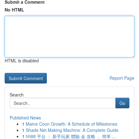
Submit a Comment
No HTML
HTML is disabled
Report Page
Search
Go
Published News
1
Maine Coon Growth: A Schedule of Milestones
1
Shade Net Making Machine: A Complete Guide
1
hh88 平台 ： 新手玩家 體驗 金 攻略 ， 簡單 ...