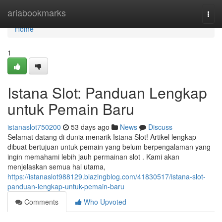
Home
ariabookmarks
Togg
navi
Home
1
Istana Slot: Panduan Lengkap
untuk Pemain Baru
istanaslot750200
53 days ago
News
Discuss
Selamat datang di dunia menarik Istana Slot! Artikel lengkap
dibuat bertujuan untuk pemain yang belum berpengalaman yang
ingin memahami lebih jauh permainan slot . Kami akan
menjelaskan semua hal utama,
https://istanaslot988129.blazingblog.com/41830517/istana-slot-
panduan-lengkap-untuk-pemain-baru
Comments
Who Upvoted