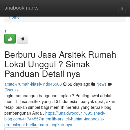
Home
ariabookmarks
Togg
navi
Home
1
Berburu Jasa Arsitek Rumah
Lokal Unggul ? Simak
Panduan Detail nya
arsitek-rumah-klasik-ind845566
52 days ago
News
Discuss
Ingin membangun bangunan impian ? Penting awal adalah
memilih jasa arsitek yang . Di Indonesia , banyak opsi , akan
tetapi bukan simpel bagi memilih mereka yang terbaik bagi
pembangunan Anda .
https://junaidwoco317695.snack-
blog.com/41744557/memilih-arsitek-hunian-indonesia-
profesional-berikut-cara-lengkap-nya