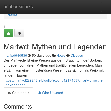
Home
ariabookmarks
Togg
navi
Home
1
Mariwd: Mythen und Legenden
mariwd940539
50 days ago
News
Discuss
Der Mariwede ist eine Wesen aus dem Brauchtum der Sorben,
umgeben von vielen Mythen und traditionellen Legenden. Man
erzählt von einem mysteriösen Wesen, das sich oft als Weib mit
langen Haaren
https://mariwd229248.elbloglibre.com/42174537/mariwd-mythen-
und-legenden
Comments
Who Upvoted
Comments