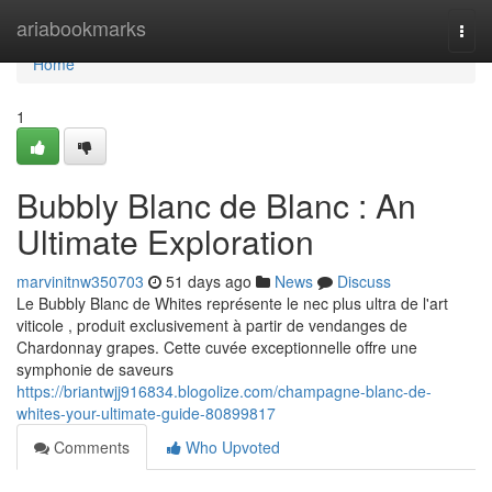
Home
ariabookmarks
Togg
navi
Home
1
Bubbly Blanc de Blanc : An
Ultimate Exploration
marvinitnw350703
51 days ago
News
Discuss
Le Bubbly Blanc de Whites représente le nec plus ultra de l'art
viticole , produit exclusivement à partir de vendanges de
Chardonnay grapes. Cette cuvée exceptionnelle offre une
symphonie de saveurs
https://briantwjj916834.blogolize.com/champagne-blanc-de-
whites-your-ultimate-guide-80899817
Comments
Who Upvoted