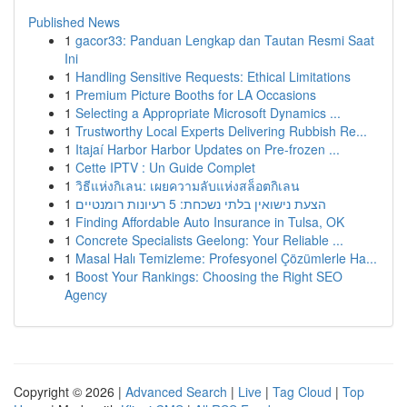
Published News
1
gacor33: Panduan Lengkap dan Tautan Resmi Saat
Ini
1
Handling Sensitive Requests: Ethical Limitations
1
Premium Picture Booths for LA Occasions
1
Selecting a Appropriate Microsoft Dynamics ...
1
Trustworthy Local Experts Delivering Rubbish Re...
1
Itajaí Harbor Harbor Updates on Pre-frozen ...
1
Cette IPTV : Un Guide Complet
1
วิธีแห่งกิเลน: เผยความลับแห่งสล็อตกิเลน
1
הצעת נישואין בלתי נשכחת: 5 רעיונות רומנטיים
1
Finding Affordable Auto Insurance in Tulsa, OK
1
Concrete Specialists Geelong: Your Reliable ...
1
Masal Halı Temizleme: Profesyonel Çözümlerle Ha...
1
Boost Your Rankings: Choosing the Right SEO
Agency
Copyright © 2026 |
Advanced Search
|
Live
|
Tag Cloud
|
Top