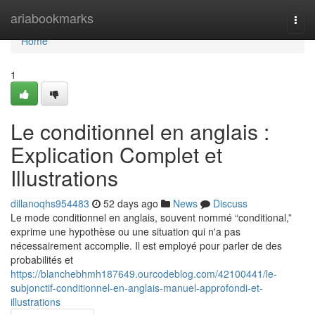
Home
ariabookmarks
Togg
navi
Home
1
Le conditionnel en anglais :
Explication Complet et
Illustrations
dillanoqhs954483
52 days ago
News
Discuss
Le mode conditionnel en anglais, souvent nommé “conditional,”
exprime une hypothèse ou une situation qui n'a pas
nécessairement accomplie. Il est employé pour parler de des
probabilités et
https://blanchebhmh187649.ourcodeblog.com/42100441/le-
subjonctif-conditionnel-en-anglais-manuel-approfondi-et-
illustrations