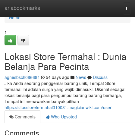
Home
ariabookmarks
Togg
navi
Home
1
Lokasi Store Termahal : Dunia
Belanja Para Pecinta
agnesbsch086684
54 days ago
News
Discuss
Jika Anda seorang penggemar barang unik, Tempat Store
termahal ini adalah surga yang wajib dimasuki. Dikenal sebagai
lokasi belanja bagi para pengumpul barang-barang berharga,
Tempat ini menawarkan banyak pilihan
https://situsstoretermahal310031.magicianwiki.com/user
Comments
Who Upvoted
Comments