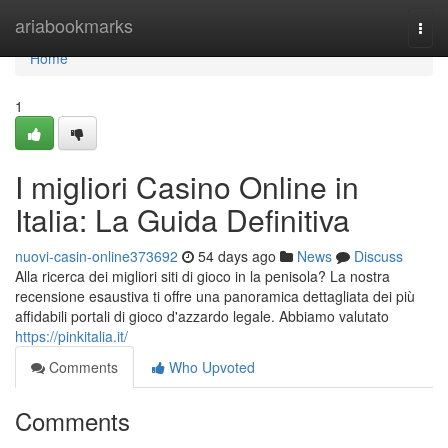
Home
ariabookmarks
Togg
navi
Home
1
I migliori Casino Online in
Italia: La Guida Definitiva
nuovi-casin-online373692
54 days ago
News
Discuss
Alla ricerca dei migliori siti di gioco in la penisola? La nostra
recensione esaustiva ti offre una panoramica dettagliata dei più
affidabili portali di gioco d'azzardo legale. Abbiamo valutato
https://pinkitalia.it/
Comments
Who Upvoted
Comments