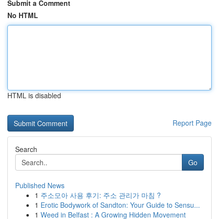
Submit a Comment
No HTML
HTML is disabled
Report Page
Search
Go
Published News
1
주소모아 사용 후기: 주소 관리가 마침 ?
1
Erotic Bodywork of Sandton: Your Guide to Sensu...
1
Weed in Belfast : A Growing Hidden Movement