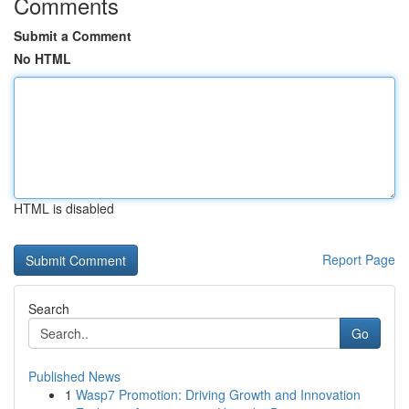
Comments
Submit a Comment
No HTML
HTML is disabled
Report Page
Search
Go
Published News
1
Wasp7 Promotion: Driving Growth and Innovation