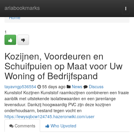
Home
ariabookmarks
Togg
navi
Home
1
Kozijnen, Voordeuren en
Schuifpuien op Maat voor Uw
Woning of Bedrijfspand
tayavngp536554
55 days ago
News
Discuss
Kunststof Kozijnen Kunststof raamkozijnen combineren een fraaie
aanblik met uitstekende isolatiewaarden en een jarenlange
levensduur. Dankzij hoogwaardig PVC zijn deze kozijnen
onderhoudsarm, bestand tegen vocht en
https://lewysqbcw124745.hazeronwiki.com/user
Comments
Who Upvoted