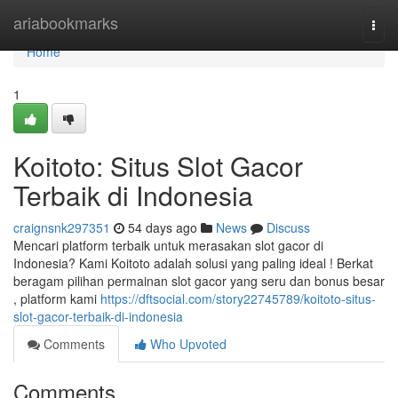
Home
ariabookmarks
Togg
navi
Home
1
Koitoto: Situs Slot Gacor
Terbaik di Indonesia
craignsnk297351
54 days ago
News
Discuss
Mencari platform terbaik untuk merasakan slot gacor di
Indonesia? Kami Koitoto adalah solusi yang paling ideal ! Berkat
beragam pilihan permainan slot gacor yang seru dan bonus besar
, platform kami
https://dftsocial.com/story22745789/koitoto-situs-
slot-gacor-terbaik-di-indonesia
Comments
Who Upvoted
Comments