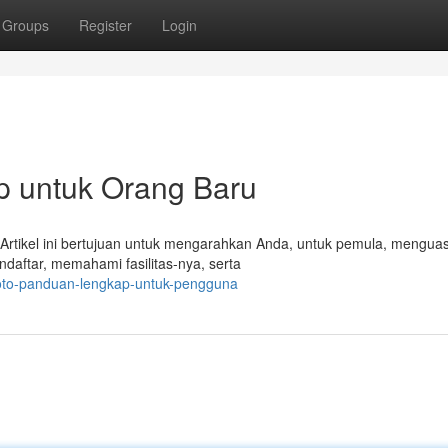
Groups
Register
Login
p untuk Orang Baru
! Artikel ini bertujuan untuk mengarahkan Anda, untuk pemula, menguas
daftar, memahami fasilitas-nya, serta
oto-panduan-lengkap-untuk-pengguna