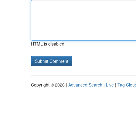
HTML is disabled
Copyright © 2026 |
Advanced Search
|
Live
|
Tag Clou