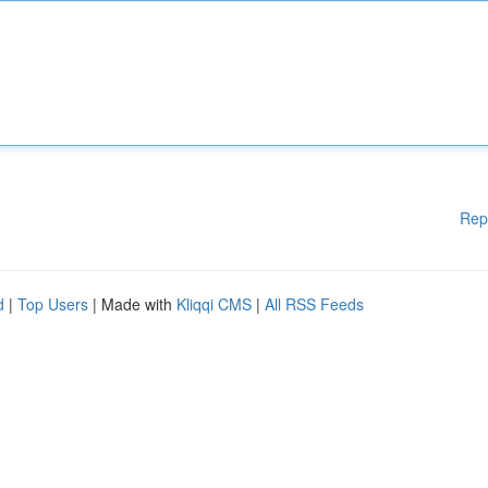
Rep
d
|
Top Users
| Made with
Kliqqi CMS
|
All RSS Feeds