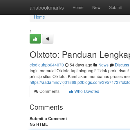
Home
ariabookmarks
Home
New
Submit
Home
1
Olxtoto: Panduan Lengka
elodieuhpb644070
54 days ago
News
Discuss
Ingin memulai Olxtoto tapi bingung? Tidak perlu risau
prinsip situs Olxtoto. Kami akan membahas proses men
https://aadamnqvi031869.p2blogs.com/39574737/olxt
Comments
Who Upvoted
Comments
Submit a Comment
No HTML