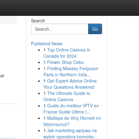
Search
Go
Published News
1
Top Online Casinos in
Canada for 2024
1
Flower Shop Cebu
1
Finding Massey Ferguson
Parts in Northern Irela...
ai
1
Get Expert Advice Online:
Your Questions Answered
1
The Ultimate Guide to
Online Casinos
1
Guide du meilleur IPTV en
France Guide Ultime I...
1
Maltepe de Vinç Hizmeti mi
İstiyorsunuz?
1
Jak marketing wpływa na
wybór operatora komórko...