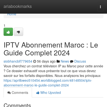
Home
ariabookmarks
Togg
navi
Home
1
IPTV Abonnement Maroc : Le
Guide Complet 2024
siobhancblf779654
56 days ago
News
Discuss
Vous cherchez un contrat télévision IP au Maroc pour cette année
? Ce dossier exhaustif vous présente tout ce que vous devez
savoir sur les forfaits disponibles. Nous analysons les principaux
https://aprilbweo510454.worldblogged.com/48148504/iptv-
abonnement-maroc-le-guide-complet-2024
Comments
Who Upvoted
Comments