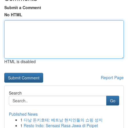
Submit a Comment
No HTML
HTML is disabled
Report Page
Search
Go
Published News
1
다낭 돈키호테: 베트남 현지인들의 쇼핑 성지
1
Resto Indo: Sensasi Rasa Jawa di Poipet