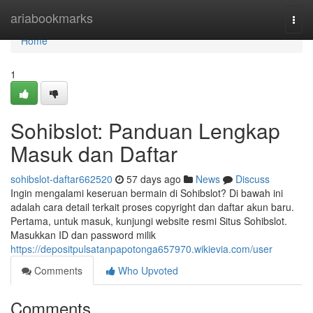
Home
ariabookmarks
Togg
navi
Home
1
Sohibslot: Panduan Lengkap
Masuk dan Daftar
sohibslot-daftar662520
57 days ago
News
Discuss
Ingin mengalami keseruan bermain di Sohibslot? Di bawah ini
adalah cara detail terkait proses copyright dan daftar akun baru.
Pertama, untuk masuk, kunjungi website resmi Situs Sohibslot.
Masukkan ID dan password milik
https://depositpulsatanpapotonga657970.wikievia.com/user
Comments
Who Upvoted
Comments