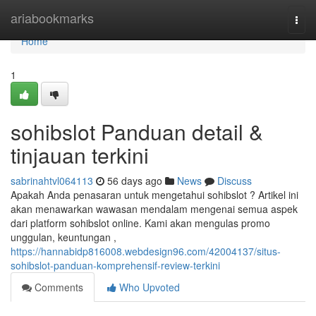
Home
ariabookmarks
Togg
navi
Home
1
sohibslot Panduan detail &
tinjauan terkini
sabrinahtvl064113
56 days ago
News
Discuss
Apakah Anda penasaran untuk mengetahui sohibslot ? Artikel ini
akan menawarkan wawasan mendalam mengenai semua aspek
dari platform sohibslot online. Kami akan mengulas promo
unggulan, keuntungan ,
https://hannabidp816008.webdesign96.com/42004137/situs-
sohibslot-panduan-komprehensif-review-terkini
Comments
Who Upvoted