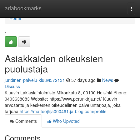
Home
ariabookmarks
Togg
navi
Home
1
Asiakkaiden oikeuksien
puolustaja
juridinen-palvelu-kluuvi572131
57 days ago
News
Discuss
Kluuvin Lakiasiaintoimisto Mikonkatu 8, 00100 Helsinki Phone:
0403638083 Website: https://www.perunkirja.net/ Kluuvin
arvostettu ja keskeinen oikeudellinen palveluntarjoaja, joka
tarjoaa
https://matteojhja000461.ja-blog.com/profile
Comments
Who Upvoted
Comments