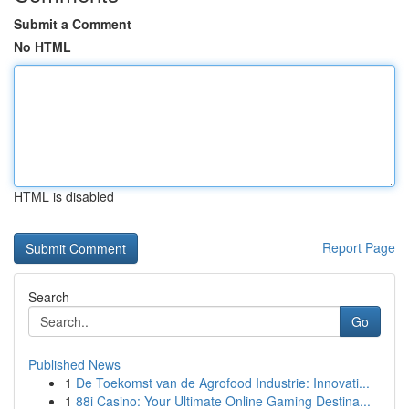
Submit a Comment
No HTML
HTML is disabled
Report Page
Search
Go
Published News
1
De Toekomst van de Agrofood Industrie: Innovati...
1
88i Casino: Your Ultimate Online Gaming Destina...