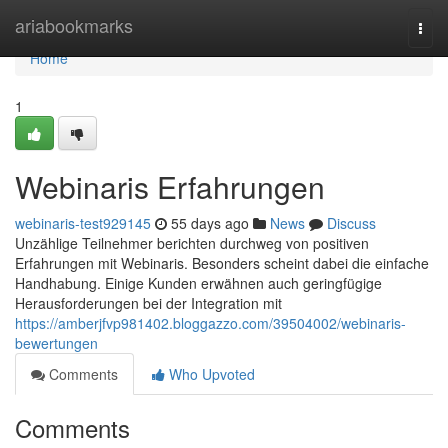
Home
ariabookmarks
Togg
navi
Home
1
Webinaris Erfahrungen
webinaris-test929145
55 days ago
News
Discuss
Unzählige Teilnehmer berichten durchweg von positiven
Erfahrungen mit Webinaris. Besonders scheint dabei die einfache
Handhabung. Einige Kunden erwähnen auch geringfügige
Herausforderungen bei der Integration mit
https://amberjfvp981402.bloggazzo.com/39504002/webinaris-
bewertungen
Comments
Who Upvoted
Comments