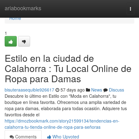
Home
ariabookmarks
Togg
navi
Home
1
Estilo en la ciudad de
Calahorra : Tu Local Online de
Ropa para Damas
bisuteraasequible926617
57 days ago
News
Discuss
Descubre lo último en Estilo con "Moda en Calahorra", tu
boutique en línea favorita. Ofrecemos una amplia variedad de
ropa para damas, elaborada para todas ocasión. Adquiere tus
favoritos desde el
https://dmozbookmark.com/story21599134/tendencias-en-
calahorra-tu-tienda-online-de-ropa-para-señoras
Comments
Who Upvoted