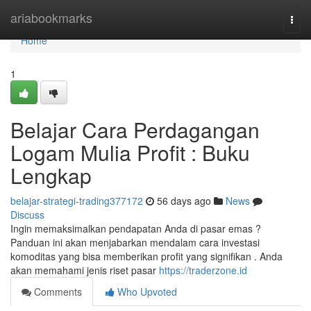
Home
ariabookmarks
Togg
navi
Home
1
Belajar Cara Perdagangan
Logam Mulia Profit : Buku
Lengkap
belajar-strategi-trading377172
56 days ago
News
Discuss
Ingin memaksimalkan pendapatan Anda di pasar emas ?
Panduan ini akan menjabarkan mendalam cara investasi
komoditas yang bisa memberikan profit yang signifikan . Anda
akan memahami jenis riset pasar
https://traderzone.id
Comments
Who Upvoted