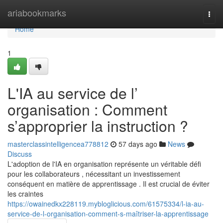
Home
ariabookmarks
Togg
navi
Home
1
L'IA au service de l’
organisation : Comment
s’approprier la instruction ?
masterclassintelligencea778812
57 days ago
News
Discuss
L'adoption de l'IA en organisation représente un véritable défi
pour les collaborateurs , nécessitant un investissement
conséquent en matière de apprentissage . Il est crucial de éviter
les craintes
https://owainedkx228119.mybloglicious.com/61575334/l-ia-au-
service-de-l-organisation-comment-s-maîtriser-la-apprentissage