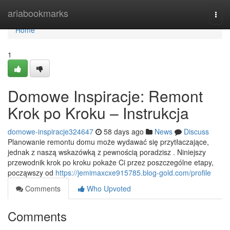
Home
ariabookmarks
Togg
navi
Home
1
Domowe Inspiracje: Remont
Krok po Kroku – Instrukcja
domowe-inspiracje324647
58 days ago
News
Discuss
Planowanie remontu domu może wydawać się przytłaczające,
jednak z naszą wskazówką z pewnością poradzisz . Niniejszy
przewodnik krok po kroku pokaże Ci przez poszczególne etapy,
począwszy od
https://jemimaxcxe915785.blog-gold.com/profile
Comments
Who Upvoted
Comments