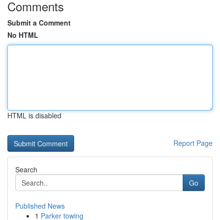
Comments
Submit a Comment
No HTML
HTML is disabled
Report Page
Search
Go
Published News
1
Parker towing