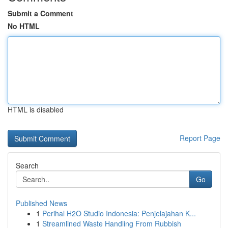
Submit a Comment
No HTML
HTML is disabled
Report Page
Search
Go
Published News
1
Perihal H2O Studio Indonesia: Penjelajahan K...
1
Streamlined Waste Handling From Rubbish