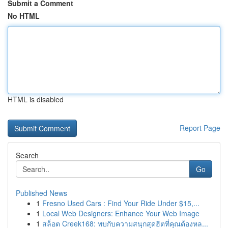
Submit a Comment
No HTML
HTML is disabled
Report Page
Search
Go
Published News
1
Fresno Used Cars : Find Your Ride Under $15,...
1
Local Web Designers: Enhance Your Web Image
1
สล็อต Creek168: พบกับความสนุกสุดฮิตที่คุณต้องหล...