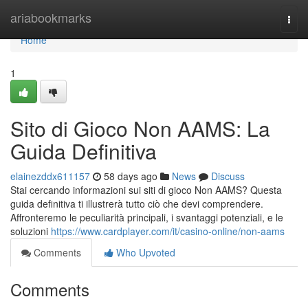
Home
ariabookmarks
Togg
navi
Home
1
Sito di Gioco Non AAMS: La
Guida Definitiva
elainezddx611157
58 days ago
News
Discuss
Stai cercando informazioni sui siti di gioco Non AAMS? Questa
guida definitiva ti illustrerà tutto ciò che devi comprendere.
Affronteremo le peculiarità principali, i svantaggi potenziali, e le
soluzioni
https://www.cardplayer.com/it/casino-online/non-aams
Comments
Who Upvoted
Comments