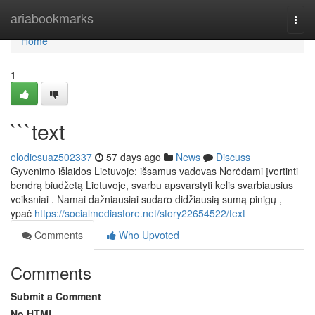
Home
ariabookmarks
Togg
navi
Home
1
```text
elodiesuaz502337
57 days ago
News
Discuss
Gyvenimo išlaidos Lietuvoje: išsamus vadovas Norėdami įvertinti
bendrą biudžetą Lietuvoje, svarbu apsvarstyti kelis svarbiausius
veiksniai . Namai dažniausiai sudaro didžiausią sumą pinigų ,
ypač
https://socialmediastore.net/story22654522/text
Comments
Who Upvoted
Comments
Submit a Comment
No HTML