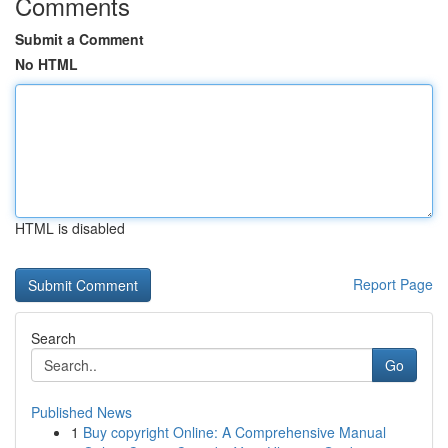
Comments
Submit a Comment
No HTML
HTML is disabled
Report Page
Search
Go
Published News
1
Buy copyright Online: A Comprehensive Manual