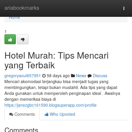
Home
ariabookmarks
Togg
navi
Home
1
Hotel Murah: Tips Mencari
yang Terbaik
gregoryaoui657951
58 days ago
News
Discuss
Mencari akomodasi terjangkau bisa menjadi tugas yang
membingungkan, tetapi bukan mustahil. Ada tips yang dapat
Anda gunakan untuk memperoleh penginapan ideal . Awalnya
dengan memeriksa biaya di
https://janezgbc161590.blogsuperapp.com/profile
Comments
Who Upvoted
Comments