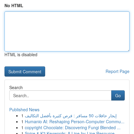
No HTML
HTML is disabled
Report Page
Search
Go
Published News
1
إيجار حافلات 50 مسافر : فرص كثيرة بأفضل التكاليف
1
Humanio AI: Reshaping Person-Computer Commu...
1
copyright Chocolate: Discovering Fungi Blended ...
1
Spice & K2 Keywords: A Line-by-Line Resource