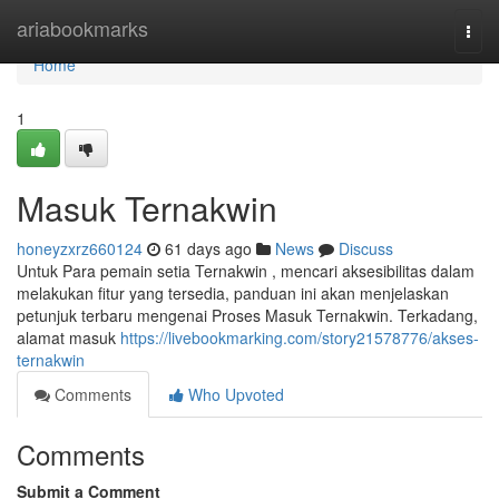
Home
ariabookmarks
Togg
navi
Home
1
Masuk Ternakwin
honeyzxrz660124
61 days ago
News
Discuss
Untuk Para pemain setia Ternakwin , mencari aksesibilitas dalam
melakukan fitur yang tersedia, panduan ini akan menjelaskan
petunjuk terbaru mengenai Proses Masuk Ternakwin. Terkadang,
alamat masuk
https://livebookmarking.com/story21578776/akses-
ternakwin
Comments
Who Upvoted
Comments
Submit a Comment