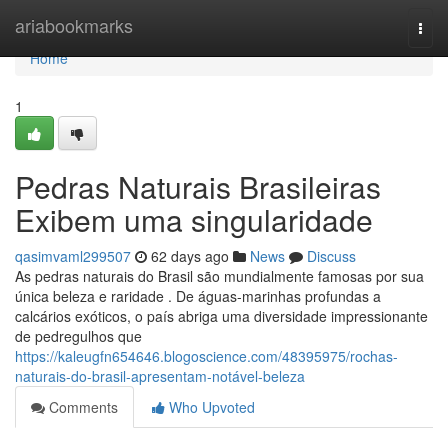
Home
ariabookmarks
Togg
navi
Home
1
Pedras Naturais Brasileiras
Exibem uma singularidade
qasimvaml299507
62 days ago
News
Discuss
As pedras naturais do Brasil são mundialmente famosas por sua
única beleza e raridade . De águas-marinhas profundas a
calcários exóticos, o país abriga uma diversidade impressionante
de pedregulhos que
https://kaleugfn654646.blogoscience.com/48395975/rochas-
naturais-do-brasil-apresentam-notável-beleza
Comments
Who Upvoted