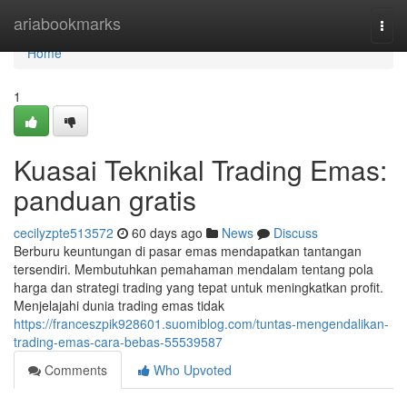
Home
ariabookmarks
Togg
navi
Home
1
Kuasai Teknikal Trading Emas:
panduan gratis
cecilyzpte513572
60 days ago
News
Discuss
Berburu keuntungan di pasar emas mendapatkan tantangan
tersendiri. Membutuhkan pemahaman mendalam tentang pola
harga dan strategi trading yang tepat untuk meningkatkan profit.
Menjelajahi dunia trading emas tidak
https://franceszpik928601.suomiblog.com/tuntas-mengendalikan-
trading-emas-cara-bebas-55539587
Comments
Who Upvoted