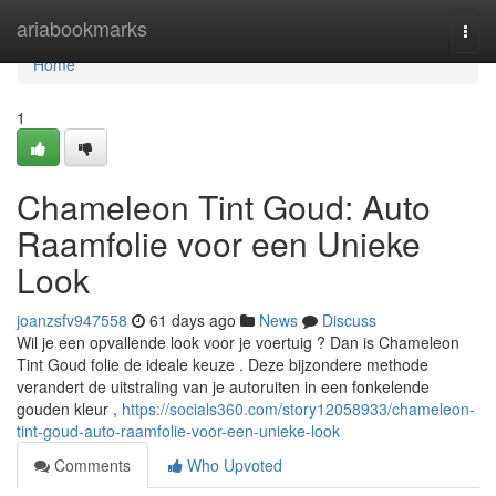
Home
ariabookmarks
Togg
navi
Home
1
Chameleon Tint Goud: Auto
Raamfolie voor een Unieke
Look
joanzsfv947558
61 days ago
News
Discuss
Wil je een opvallende look voor je voertuig ? Dan is Chameleon
Tint Goud folie de ideale keuze . Deze bijzondere methode
verandert de uitstraling van je autoruiten in een fonkelende
gouden kleur ,
https://socials360.com/story12058933/chameleon-
tint-goud-auto-raamfolie-voor-een-unieke-look
Comments
Who Upvoted