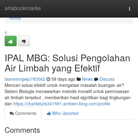
Home
ariabookmarks
Togg
navi
Home
1
IPAL MBG: Solusi Pengolahan
Air Limbah yang Efektif
tasneemgwju783562
59 days ago
News
Discuss
Mencari solusi efektif untuk mengatasi masalah buangan air?
Sistem Biologis menawarkan metode inovatif untuk pemrosesan
air limbah tersebut , memberikan hasil signifikan bagi lingkungan
dan
https://charliekzts341581.ambien-blog.com/profile
Comments
Who Upvoted
Comments