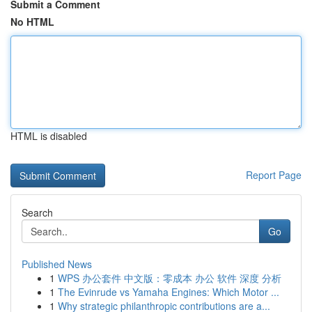
Submit a Comment
No HTML
HTML is disabled
Report Page
Search
Go
Published News
1
WPS 办公套件 中文版：零成本 办公 软件 深度 分析
1
The Evinrude vs Yamaha Engines: Which Motor ...
1
Why strategic philanthropic contributions are a...