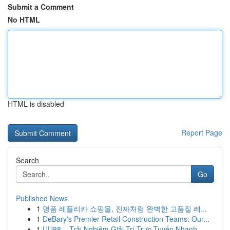
Submit a Comment
No HTML
HTML is disabled
Report Page
Search
Go
Published News
1
명품 레플리카 쇼핑몰, 진짜처럼 완벽한 고품질 레...
1
DeBary's Premier Retail Construction Teams: Our...
1
UU88 – Trải Nghiệm Giải Trí Trực Tuyến Nhanh